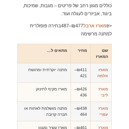
כוללים מגוון רחב של פריטים – מגבות, שמיכות,
ביגוד, אביזרים לעגלה ועוד.
<tr
מארז ארבל
₪477–487בחירה פופולרית
למתנה מרשימה
שם
מחיר
מתאים ל…
המארז
מארז
₪411–
מתנה יוקרתית ומרגשת
אלמה
421
מארז
₪426–
מארז מקיף לתינוק
ליבי
436
מארז
₪438–
מתנה מושלמת לאחות או
עפרי
464
חברה קרובה
מארז
₪461–
מארז עשיר ומגוון