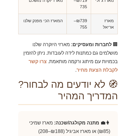
מארז ג׳ולי
₪719–
מארז יוקרה מושלם
735
מארז
₪739–
המארז הכי מפנק שלנו
אריאל
755
🏢
לחברות ומעסיקים:
מארזי היוקרה שלנו
מושלמים גם כמתנות לידה לעובדות. ניתן להזמין
בכמויות עם מיתוג ורקמה מותאמת.
צרו קשר
לקבלת הצעת מחיר
.
🧭 לא יודעים מה לבחור?
המדריך המהיר
👩‍💼 מתנה מקולגה/שכנה:
מארז שמיכי
(₪85) או מארז אביגיל (₪188–208)