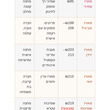
מארז
₪85
שמיכי רך
מתנה
שמיכי
ומפנק
קטנה
לתינוק
מהלב
מארז
₪188–
פריטים
חברה
אביגיל
208
מפנקים עם
טובה,
רקמה
קולגה
אישית
מארז
₪203–
מגבת
מתנה
ירדן
213
ופריטי
אישית
טקסטיל
ומרשימה
איכותיים
מארז
₪215
מארז עדין
חברה
זואי
וחמים
קרובה,
בת
משפחה
מארז
₪219
שמיכות
מתנה
שמיכות
(מבצע!)
טטרא
פרקטית