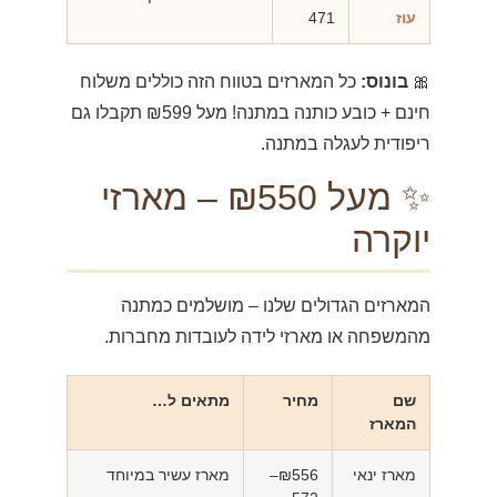
עוז
471
🎀
בונוס:
כל המארזים בטווח הזה כוללים משלוח
חינם + כובע כותנה במתנה! מעל ₪599 תקבלו גם
ריפודית לעגלה במתנה.
✨ מעל ₪550 – מארזי
יוקרה
המארזים הגדולים שלנו – מושלמים כמתנה
מהמשפחה או מארזי לידה לעובדות מחברות.
שם
מחיר
מתאים ל…
המארז
מארז ינאי
₪556–
מארז עשיר במיוחד