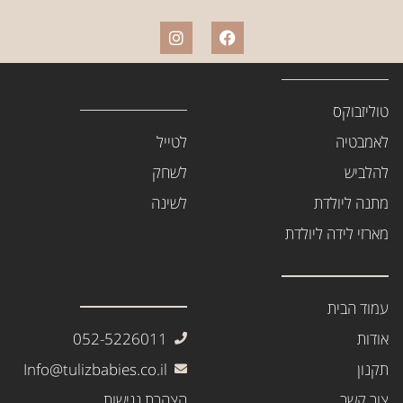
טוליזבוקס
לאמבטיה
לטייל
להלביש
לשחק
מתנה ליולדת
לשינה
מארזי לידה ליולדת
עמוד הבית
אודות
052-5226011
תקנון
Info@tulizbabies.co.il
צור קשר
הצהרת נגישות