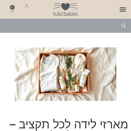
0
פותחים שנה
מארזי לידה
מתנה ליולדת
מארזי לידה לכל תקציב –