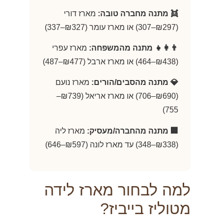
👯 מתנה מחברה טובה:
מארז דורי
(₪297–307) או מארז עומר (₪327–337)
👨‍👩‍👧 מתנה מהמשפחה:
מארז עפרי
(₪438–464) או מארז ארבל (₪477–487)
💎 מתנה מהסבים/הורים:
מארז נועם
(₪690–706) או מארז אריאל (₪739–
755)
🏢 מתנה מהחברה/מעסיק:
מארז ליה
(₪338–348) עד מארז לונה (₪597–646)
למה לבחור מארז לידה
מטוליז בייביז?