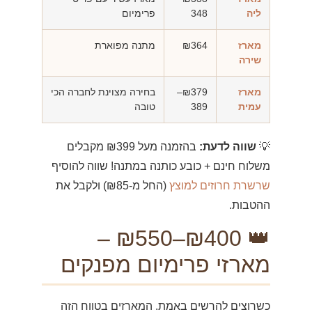
ליה
348
פרימיום
מארז
₪364
מתנה מפוארת
שירה
מארז
₪379–
בחירה מצוינת לחברה הכי
עמית
389
טובה
💡
שווה לדעת:
בהזמנה מעל ₪399 מקבלים
משלוח חינם + כובע כותנה במתנה! שווה להוסיף
שרשרת חרוזים למוצץ
(החל מ-₪85) ולקבל את
ההטבות.
👑 ₪400–₪550 –
מארזי פרימיום מפנקים
כשרוצים להרשים באמת. המארזים בטווח הזה