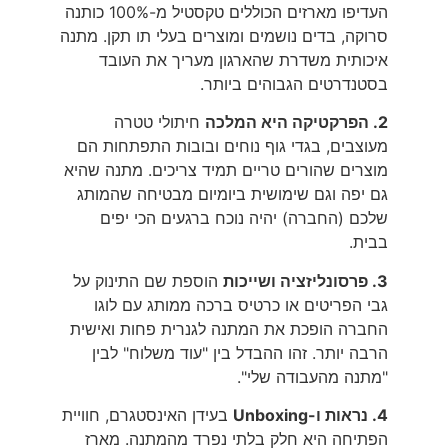
העדיפו מארזים הכוללים טקסטיל מ-100% כותנה
סרוקה, בדים נושמים ומוצרים בעלי תו תקן. מתנה
איכותית משדרת שהארגון מעריך את העובד
בסטנדרטים הגבוהים ביותר.
2. הפרקטיקה היא המלכה
חיתולי טטרה
מעוצבים, בגדי גוף נוחים ובובות התפתחות הם
מוצרים שהורים טריים תמיד צריכים. מתנה שהיא
גם יפה וגם שימושית ביומיום מבטיחה שהמותג
שלכם (החברה) יהיה נוכח ברגעים הכי יפים
בבית.
3. פרסונליזציה ושייכות
הוספת שם התינוק על
גבי הפריטים או כרטיס ברכה ממותג עם לוגו
החברה הופכת את המתנה לגנרית פחות ואישית
הרבה יותר. זהו ההבדל בין "עוד משלוח" לבין
"מתנה מהעבודה שלי".
4. נראות ו-Unboxing
בעידן האינסטגרם, חוויית
הפתיחה היא חלק בלתי נפרד מהמתנה. מארז