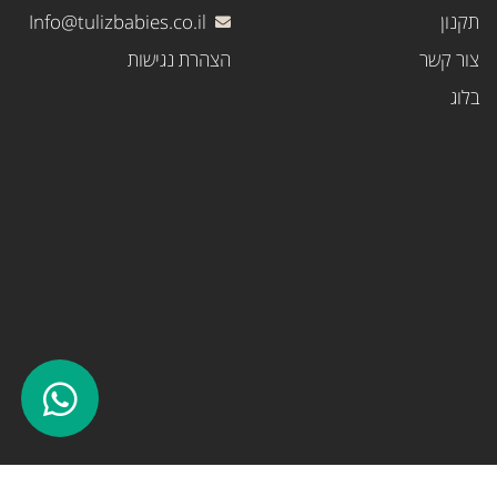
תקנון
Info@tulizbabies.co.il
צור קשר
הצהרת נגישות
בלוג
משלוח עד הדלת חינם ברכישה מעל 399 ש״ח