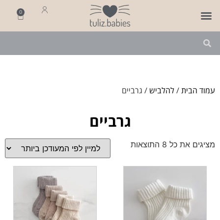
0
פותחים שנה
מארזי לידה
מתנה ליולדת
עמוד הבית
/
להלביש
/ גרביים
גרביים
מציגים את כל ⁦8⁩ התוצאות