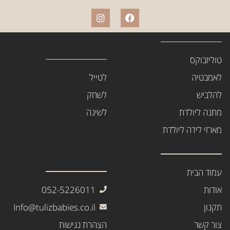
טוליזבוקס
לאמבטיה
לטייל
להלביש
לשחק
מתנה ליולדת
לשינה
מארזי לידה ליולדת
עמוד הבית
אודות
052-5226011
תקנון
Info@tulizbabies.co.il
צור קשר
הצהרת נגישות