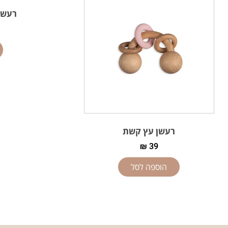
רעשן 
רעשן עץ קשת
₪
39
הוספה לסל