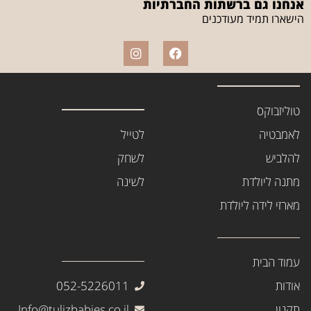
אנחנו גם ברשתות החברתיות
הישארו תמיד מעודכנים
טוליזבוקס
לאמבטיה
לטייל
להלביש
לשחק
מתנה ליולדת
לשינה
מארזי לידה ליולדת
עמוד הבית
אודות
052-5226011
תקנון
Info@tulizbabies.co.il