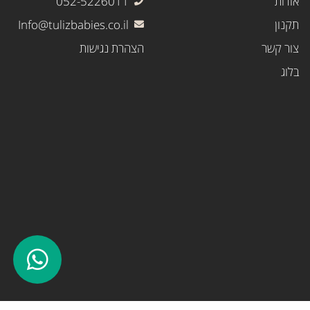
אודות
052-5226011
תקנון
Info@tulizbabies.co.il
צור קשר
הצהרת נגישות
בלוג