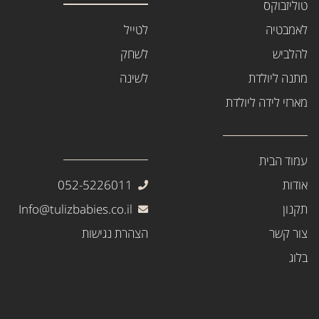
טוליזבוקס
לאמבטיה
לטייל
להלביש
לשחק
מתנה ליולדת
לשינה
מארזי לידה ליולדת
עמוד הבית
אודות
052-5226011
תקנון
Info@tulizbabies.co.il
צור קשר
הצהרת נגישות
בלוג