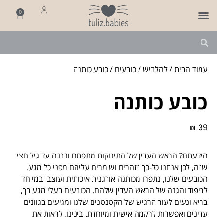
0
פותחים שנה
מארזי לידה
מתנה ליולדת
עמוד הבית
/
להלביש
/
כובעים
/ כובע כותנה
כובע כותנה
₪
39
הידעתם? הראש העדין של התינוקות מתפתח ונבנה עד גיל חצי
שנה, לכן אנחנו כל-כך נזהרים ושומרים עליהם מפני כל מגע.
הכובעים שלנו, נתפרו מכותנה אורגנית איכותית ועוצבו במיוחד
לריפוד והגנה של הראש העדין שלהם. הכובעים בעלי מגע רך,
בריא ונעים לעור הרגיש של הקטנטנים שלנו ומגיעים בגוונים
עדינים ואפשרות לרקמה אישית ומיוחדת. בינינו, לראות את