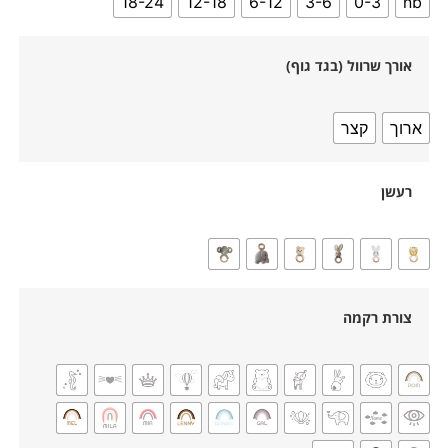
18-24
12-18
6-12
3-6
0-3
nb
אורך שרוול (בגד גוף)
ארוך
קצר
רעשן
צורת רקמה