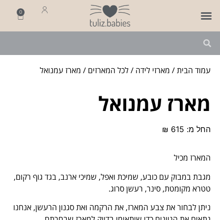
0
פותחים שנה
מארזי לידה
מתנה ליולדת
עמוד הבית
/
מארזי לידה
/
לכל המארזים
/ מארז עמנואל
מארז עמנואל
החל מ:
615
₪
המארז מכיל
מגבת במבוק עם כובע, שמיכת ואפל, שמיכי ארנב, בגד גוף רקום,
טטרא מקומטת, סינר, רעשן סרוג.
ניתן לבחור את צבע המארז, את הרקמה ואת סגנון הרעשן, אנחנו
נתאים את הגוונים כדי שיתאימו בדיוק למארז שבחרתם.