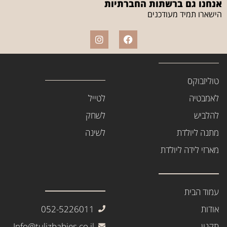
אנחנו גם ברשתות החברתיות
הישארו תמיד מעודכנים
טוליזבוקס
לאמבטיה
לטייל
להלביש
לשחק
מתנה ליולדת
לשינה
מארזי לידה ליולדת
עמוד הבית
אודות
052-5226011
תקנון
Info@tulizbabies.co.il