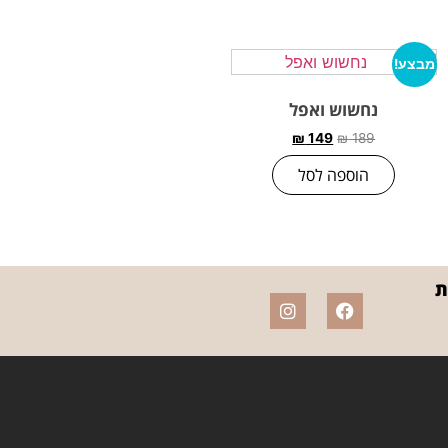
מבצע!
נחשוש ואפל
₪
149
₪
189
הוספה לסל
ת