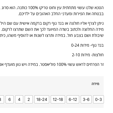
הטנא שלנו עשוי מתחתית עץ וחוט טריקו 00%
בבטחה את הפירות ומעדני החלב האהובים על ילדיכם.
ניתן לצרף אליו חולצה או בגד גוף רקום ברקמה אישית עם שם הילד
מידה החלוצה ולכתוב בשדה המיועד לכך את השם שתרצו לרקום. 
שיבולת ושם בצבע חול. במידה ותרצו לשנות או להוסיף משהו, כיתב
בגד גוף- מידות 0-24
חולצות- מידות 2-10
זר הפרחים לראש עשוי 100% פוליאסטר. במידה ויש גוון מועדף אנה כיתבו לנו בהערות.
מידה
8
6
4
2
18-24
12-18
6-12
3-6
0-3