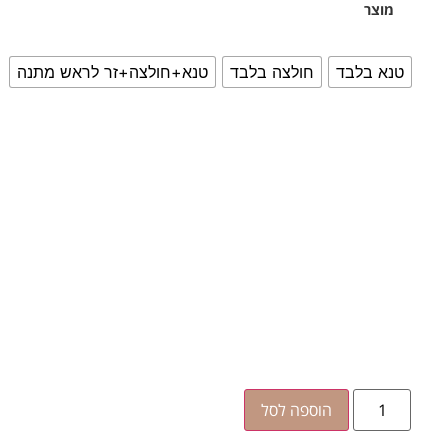
מוצר
טנא בלבד
חולצה בלבד
טנא+חולצה+זר לראש מתנה
הוספה לסל