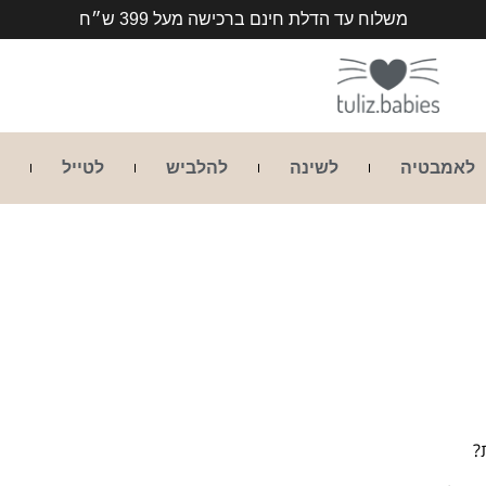
משלוח עד הדלת חינם ברכישה מעל 399 ש״ח
לאמבטיה
לשינה
להלביש
לטייל
?