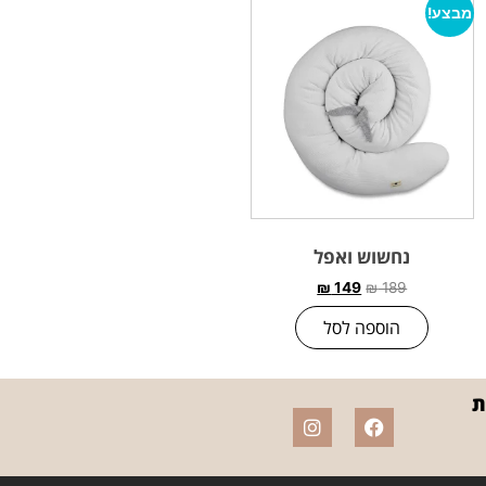
מבצע!
נחשוש ואפל
₪
149
₪
189
הוספה לסל
ת