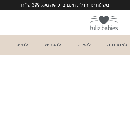
משלוח עד הדלת חינם ברכישה מעל 399 ש״ח
לאמבטיה
לשינה
להלביש
לטייל