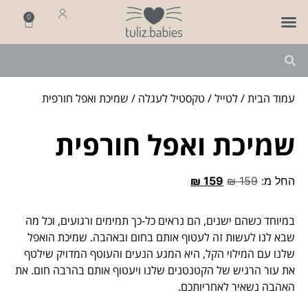
0
פותחים שנה
מארזי לידה
מתנה ליולדת
עמוד הבית
/
לטייל
/
טקסטיל לעגלה
/ שמיכת ואפל חורפית
שמיכת ואפל חורפית
החל מ:
159
₪
159
₪
במיוחד כשהם ישנים, הם נראים כל-כך תמימים ורגועים, וכל מה
שבא לנו לעשות זה לעטוף אותם בחום ובאהבה. שמיכת הואפל
שלנו עם המילוי הקל, היא המגע הנעים והעוטף המדויק שילטף
את עור הרגיש של הקטנטנים שלנו ויעטוף אותם בהרבה חום. את
האהבה נשאיר לאחריותכם.