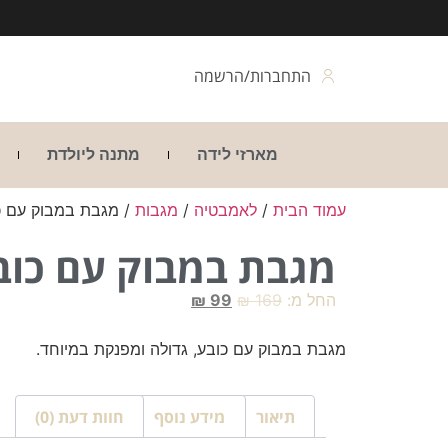
התחברות/הרשמה
מארזי לידה
מתנה ליולדת
עמוד הבית
/
לאמבטיה
/
מגבות
/ מגבת במבוק עם כו
מגבת במבוק עם כובע
החל מ:
169
₪
99
₪
מגבת במבוק עם כובע, גדולה ומפנקת במיוחד.
תיאור
מידע נוסף
חוות דעת (0)