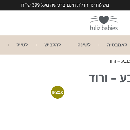
משלוח עד הדלת חינם ברכישה מעל 399 ש״ח
לאמבטיה
לשינה
להלביש
לטייל
בע – ורוד
 – ורוד
מבצע!