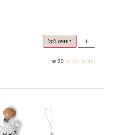
הוספה לסל
החל מ:
169
₪
99
₪