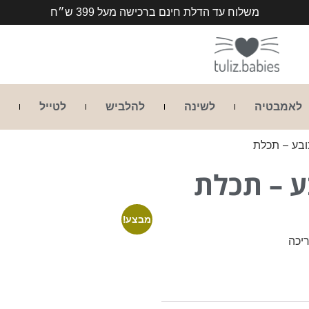
משלוח עד הדלת חינם ברכישה מעל 399 ש״ח
לאמבטיה
לשינה
להלביש
לטייל
ובע – תכלת
ע – תכלת
מבצע!
יכה