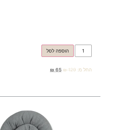
הוספה לסל
החל מ:
129
₪
65
₪